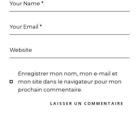
Enregistrer mon nom, mon e-mail et
mon site dans le navigateur pour mon
prochain commentaire.
L
A
I
S
S
E
R
U
N
C
O
M
M
E
N
T
A
I
R
E
L
A
I
S
S
E
R
U
N
C
O
M
M
E
N
T
A
I
R
E