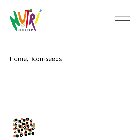
Skip
to
the
content
Home
icon-seeds